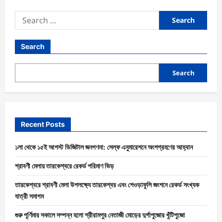
Search
Search
Recent Posts
১লা থেকে ১৫ই আগস্ট ডিজিটাল জনগণনা: সেল্ফ এনুমারেশনে অংশগ্রহণের আহ্বান
শ্রাবণী মেলায় তারকেশ্বরে রেকর্ড পরিমাণ ভিড়
তারকেশ্বরে শ্রাবণী মেলা উপলক্ষ্যে তারকেশ্বর এবং শেওড়াফুলি জংশনে রেকর্ড সংখ্যক
যাত্রী সমাগম
গুরু পূর্ণিমার সকালে সম্পন্ন হলো শ্রীরামপুর নেতাজী মোড়ের দুর্গাপুজোর খুঁটিপুজো