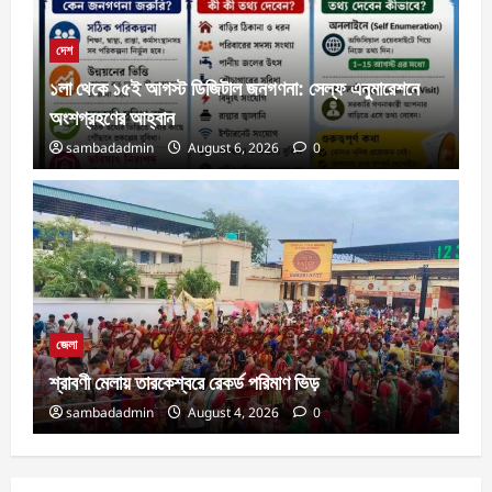
দেশ
১লা থেকে ১৫ই আগস্ট ডিজিটাল জনগণনা: সেল্ফ এনুমারেশনে
অংশগ্রহণের আহ্বান
sambadadmin
August 6, 2026
0
জেলা
শ্রাবণী মেলায় তারকেশ্বরে রেকর্ড পরিমাণ ভিড়
sambadadmin
August 4, 2026
0