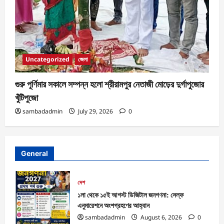
Uncategorized
জেলা
গুরু পূর্ণিমার সকালে সম্পন্ন হলো শ্রীরামপুর নেতাজী মোড়ের দুর্গাপুজোর
খুঁটিপুজো
sambadadmin
July 29, 2026
0
General
দেশ
১লা থেকে ১৫ই আগস্ট ডিজিটাল জনগণনা: সেল্ফ
এনুমারেশনে অংশগ্রহণের আহ্বান
sambadadmin
August 6, 2026
0