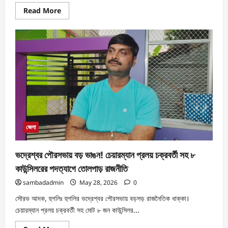
Read More
জেলা
ভদ্রেশ্বর পৌরসভায় বড় ভাঙন! চেয়ারম্যান প্রলয় চক্রবর্তী সহ ৮
কাউন্সিলরের পদত্যাগে তোলপাড় রাজনীতি
sambadadmin
May 28, 2026
0
সৌরভ আদক, হুগলিঃ হুগলির ভদ্রেশ্বর পৌরসভায় বড়সড় রাজনৈতিক ধাক্কা।
চেয়ারম্যান প্রলয় চক্রবর্তী সহ মোট ৮ জন কাউন্সিলর...