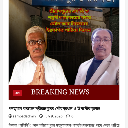
জেলা
পদত্যাগ করলেন শ্রীরামপুরের পৌরপ্রধান ও উপপৌরপ্রধান
sambadadmin
July 9, 2026
0
নিজস্ব প্রতিনিধি: আজ শ্রীরামপুরের মহকুমাশাসক শম্ভুদীপসরকারের কাছে মে‌ইল পাঠিয়ে