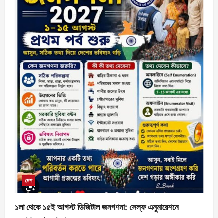
দেশ
১লা থেকে ১৫ই আগস্ট ডিজিটাল জনগণনা: সেল্ফ এনুমারেশনে