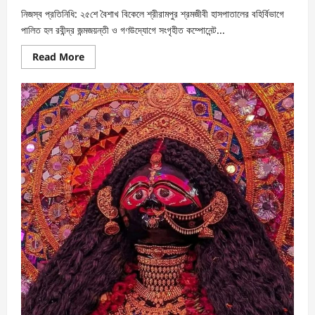
নিজস্ব প্রতিনিধি: ২৫শে বৈশাখ বিকেলে শ্রীরামপুর শ্রমজীবী হাসপাতালের বহির্বিভাগে
পালিত হল রবীন্দ্র জন্মজয়ন্তী ও গণউদ্যোগে সংগৃহীত কম্পোনেন্ট...
Read More