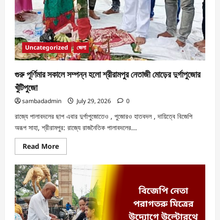
Uncategorized
জেলা
গুরু পূর্ণিমার সকালে সম্পন্ন হলো শ্রীরামপুর নেতাজী মোড়ের দুর্গাপুজোর
খুঁটিপুজো
sambadadmin
July 29, 2026
0
রাজ্যে পালাবদলের ছাপ এবার দুর্গাপুজোতে‌ও , পুজোর‌ও হাতবদল , দায়িত্বে বিজেপি
অরূপ সাহা, শ্রীরামপুর: রাজ্যে রাজনৈতিক পালাবদলের...
Read More