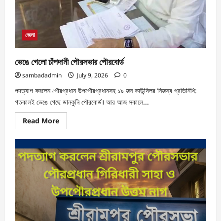
জেলা
ভেঙে গেলো চাঁপদানী পৌরসভার পৌরবোর্ড
sambadadmin
July 9, 2026
0
পদত্যাগ করলেন পৌরপ্রধান উপপৌরপ্রধানসহ ১৯ জন কাউন্সিলর নিজস্ব প্রতিনিধি:
গতকাল‌ই ভেঙে গেছে ডানকুনি পৌরবোর্ড। আর আজ সকালে...
Read More