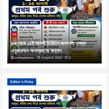
দেশ
১লা থেকে ১৫ই আগস্ট ডিজিটাল জনগণনা: সেল্ফ
এনুমারেশনে অংশগ্রহণের আহ্বান
sambadadmin
August 6, 2026
0
Editor's Picks