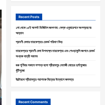
Recent Posts
১লা থেকে ১৫ই আগস্ট ডিজিটাল জনগণনা: সেল্ফ এনুমারেশনে অংশগ্রহণের
আহ্বান
শ্রাবণী মেলায় তারকেশ্বরে রেকর্ড পরিমাণ ভিড়
তারকেশ্বরে শ্রাবণী মেলা উপলক্ষ্যে তারকেশ্বর এবং শেওড়াফুলি জংশনে রেকর্ড
সংখ্যক যাত্রী সমাগম
গুরু পূর্ণিমার সকালে সম্পন্ন হলো শ্রীরামপুর নেতাজী মোড়ের দুর্গাপুজোর
খুঁটিপুজো
উল্টোরথে শ্রীরামপুরে পরাগতরু মিত্রের উদ্যোগে জলসত্র
Recent Comments