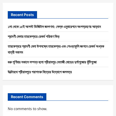
Recent Posts
১লা থেকে ১৫ই আগস্ট ডিজিটাল জনগণনা: সেল্ফ এনুমারেশনে অংশগ্রহণের আহ্বান
শ্রাবণী মেলায় তারকেশ্বরে রেকর্ড পরিমাণ ভিড়
তারকেশ্বরে শ্রাবণী মেলা উপলক্ষ্যে তারকেশ্বর এবং শেওড়াফুলি জংশনে রেকর্ড সংখ্যক
যাত্রী সমাগম
গুরু পূর্ণিমার সকালে সম্পন্ন হলো শ্রীরামপুর নেতাজী মোড়ের দুর্গাপুজোর খুঁটিপুজো
উল্টোরথে শ্রীরামপুরে পরাগতরু মিত্রের উদ্যোগে জলসত্র
Recent Comments
No comments to show.