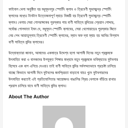
ফাইনাল খেলা অনুষ্ঠিত হয় মধুসূদনপুর স্পোর্টিং ক্লাব ও ত্রিবেণী সুভাষচন্দ্র স্পোর্টিং
ক্লাবের মধ্যে। টানটান উত্তেজনাপূর্ণ ম্যাচে বিজয়ী হয় ত্রিবেণী সুভাষচন্দ্র স্পোর্টিং
ক্লাব। খেলায় সেরা গোলরক্ষকের পুরস্কার পায় বাণী সাহিত্য মন্দিরের শ্রেয়ান পোদ্দার,
সর্বোচ্চ গোলদাতা ইমন দে, মধুসূদন স্পোর্টিং ক্লাবের, সেরা খেলোয়াড়ের পুরস্কার জিতে
নেয় শেখ আয়াতুল্লাহ ত্রিবেণী স্পোর্টিং ক্লাবের, ম্যান অফ দ্যা ম্যাচ হয় আবির বিশ্বাস
বাণী সাহিত্য মন্দির ক্লাবের।
উদ্যোক্তারা জানান, আমাদের একমাত্র উদ্দেশ্য হলো আগামী দিনের নতুন প্রজন্মকে
উৎসাহিত করা ও বালকদের উপযুক্ত শিক্ষার মাধ্যমে নতুন প্রজন্মকে ভবিষ্যতের ফুটবলার
হিসেবে এক ধাপ এগিয়ে দেওয়া। তাই বাণী সাহিত্য মন্দির সর্বসম্মতভাবে প্রচেষ্টা চালিয়ে
যাচ্ছে কিভাবে আগামী দিনে ফুটবলের জনপ্রিয়তা বাড়ানো যায়। খুদে ফুটবলারদের
উৎসাহিত করতেই এই প্রতিযোগিতার আয়োজন। বাঙালির প্রিয় খেলাকে বাঁচিয়ে রাখার
প্রয়াস চালিয়ে যাবে বাণী সাহিত্য মন্দির ক্লাব।
About The Author