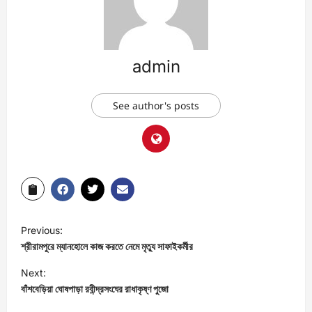
admin
See author's posts
Previous:
শ্রীরামপুরে ম্যানহোলে কাজ করতে নেমে মৃত্যু সাফাইকর্মীর
Next:
বাঁশবেড়িয়া ঘোষপাড়া রবীন্দ্রসংঘের রাধাকৃষ্ণ পুজো