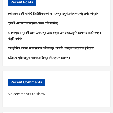
Recent Posts
১লা থেকে ১৫ই আগস্ট ডিজিটাল জনগণনা: সেল্ফ এনুমারেশনে অংশগ্রহণের আহ্বান
শ্রাবণী মেলায় তারকেশ্বরে রেকর্ড পরিমাণ ভিড়
তারকেশ্বরে শ্রাবণী মেলা উপলক্ষ্যে তারকেশ্বর এবং শেওড়াফুলি জংশনে রেকর্ড সংখ্যক
যাত্রী সমাগম
গুরু পূর্ণিমার সকালে সম্পন্ন হলো শ্রীরামপুর নেতাজী মোড়ের দুর্গাপুজোর খুঁটিপুজো
উল্টোরথে শ্রীরামপুরে পরাগতরু মিত্রের উদ্যোগে জলসত্র
Recent Comments
No comments to show.