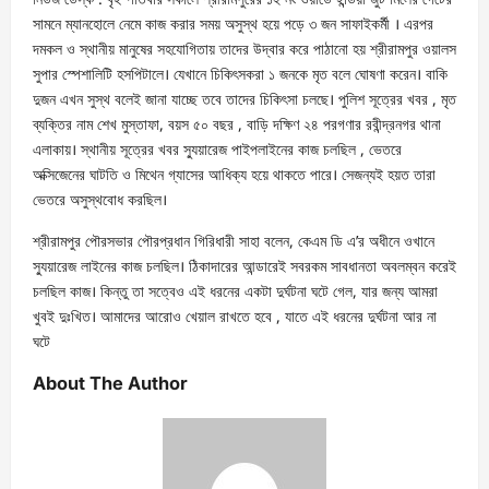
সামনে ম্যানহোলে নেমে কাজ করার সময় অসুস্থ হয়ে পড়ে ৩ জন সাফাইকর্মী । এরপর
দমকল ও স্থানীয় মানুষের সহযোগিতায় তাদের উদ্বার করে পাঠানো হয় শ্রীরামপুর ওয়ালস
সুপার স্পেশালিটি হসপিটালে। যেখানে চিকিৎসকরা ১ জনকে মৃত বলে ঘোষণা করেন। বাকি
দুজন এখন সুস্থ বলেই জানা যাচ্ছে তবে তাদের চিকিৎসা চলছে। পুলিশ সূত্রের খবর , মৃত
ব্যক্তির নাম শেখ মুস্তাফা, বয়স ৫০ বছর , বাড়ি দক্ষিণ ২৪ পরগণার রবীন্দ্রনগর থানা
এলাকায়। স্থানীয় সূত্রের খবর স্যুয়ারেজ পাইপলাইনের কাজ চলছিল , ভেতরে
অক্সিজেনের ঘাটতি ও মিথেন গ্যাসের আধিক্য হয়ে থাকতে পারে। সেজন্যই হয়ত তারা
ভেতরে অসুস্থবোধ করছিল।
শ্রীরামপুর পৌরসভার পৌরপ্রধান গিরিধারী সাহা বলেন, কেএম ডি এ’র অধীনে ওখানে
স্যুয়ারেজ লাইনের কাজ চলছিল। ঠিকাদারের আন্ডারেই সবরকম সাবধানতা অবলম্বন করেই
চলছিল কাজ। কিন্তু তা সত্বেও এই ধরনের একটা দুর্ঘটনা ঘটে গেল, যার জন্য আমরা
খুবই দুঃখিত। আমাদের আরোও খেয়াল রাখতে হবে , যাতে এই ধরনের দুর্ঘটনা আর না
ঘটে
About The Author