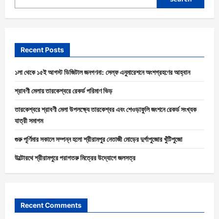
Recent Posts
১লা থেকে ১৫ই আগস্ট ডিজিটাল জনগণনা: সেল্ফ এনুমারেশনে অংশগ্রহণের আহ্বান
শ্রাবণী মেলায় তারকেশ্বরে রেকর্ড পরিমাণ ভিড়
তারকেশ্বরে শ্রাবণী মেলা উপলক্ষ্যে তারকেশ্বর এবং শেওড়াফুলি জংশনে রেকর্ড সংখ্যক
যাত্রী সমাগম
গুরু পূর্ণিমার সকালে সম্পন্ন হলো শ্রীরামপুর নেতাজী মোড়ের দুর্গাপুজোর খুঁটিপুজো
উল্টোরথে শ্রীরামপুরে পরাগতরু মিত্রের উদ্যোগে জলসত্র
Recent Comments