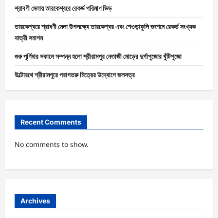
শ্রাবণী মেলায় তারকেশ্বরে রেকর্ড পরিমাণ ভিড়
তারকেশ্বরে শ্রাবণী মেলা উপলক্ষ্যে তারকেশ্বর এবং শেওড়াফুলি জংশনে রেকর্ড সংখ্যক
যাত্রী সমাগম
গুরু পূর্ণিমার সকালে সম্পন্ন হলো শ্রীরামপুর নেতাজী মোড়ের দুর্গাপুজোর খুঁটিপুজো
উল্টোরথে শ্রীরামপুরে পরাগতরু মিত্রের উদ্যোগে জলসত্র
Recent Comments
No comments to show.
Archives