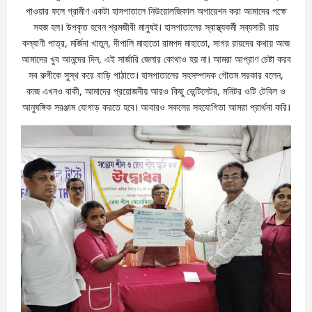
পাওয়ার ফলে গ্রামীণ একটা হাসপাতালে নিউরোলজিকাল অপারেশন করা আমাদের পক্ষে
সহজ হল। উপকৃত হবেন শ্রমজীবী মানুষই। হাসপাতালের স্বাস্থ্যকর্মী সব্যসাচী রায়
কল্যাণী পাত্র, মর্জিনা খাতুন, দীপালি মাহাতো রামপদ মাহাতো, সাগর রায়দের কথায় আজ
আমাদের খুব আনন্দের দিন, এই সার্জারি জেলার কোথাও হয় না। আমরা আপ্রাণ চেষ্টা করব
সব রুগীকে সুস্থ করে বাড়ি পাঠাতে। হাসপাতালের সহসম্পাদক গৌতম সরকার বলেন,
কাজ এখনও বাকী, আমাদের প্রয়োজনীয় আরও কিছু ভেন্টিলেটর, মনিটর ওটি টেবিল ও
আনুষঙ্গিক সরঞ্জাম যোগাড় করতে হবে। আবারও সকলের সহযোগিতা আমরা প্রার্থনা করি।