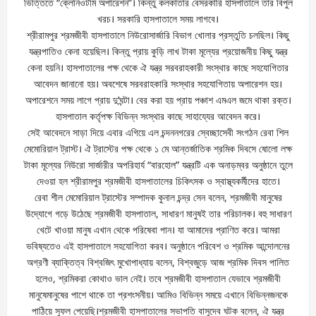
ভিত্তিতে “ক্লেনিওটমি অপারেশন”। কিন্তু কলকাতার বেসরকারি হাসপাতালে তার বিপুল
খরচ। সরকারি হাসপাতালে সময় লাগবে।
শ্রীরামপুর শ্রমজীবী হাসপাতালে নিউরোসার্জারি বিভাগ খোলার প্রস্তুতি চলছিল। কিছু
যন্ত্রপাতিও কেনা হয়েছিল। কিন্তু প্রায় কুড়ি লাখ টাকা মূল্যের প্রয়োজনীয় কিছু যন্ত্র
কেনা হয়নি। হাসপাতালের পক্ষ থেকে ঐ যন্ত্র সরবরাহকারী সংস্থার কাছে সহযোগিতার
আবেদন জানানো হয়। অবশেষে সরবরাহকারি সংস্থার সহযোগিতায় অপারেশন হয়।
অপারেশনে সময় লাগে প্রায় দু’ঘন্টা। বের করা হয় প্রায় পঞ্চাশ এমএল জমে থাকা রক্ত।
হাসপাতাল কর্তৃপক্ষ বিভিন্ন সংস্থার কাছে সাহায্যের আবেদন করে।
সেই আবেদনে সাড়া দিয়ে এবার এগিয়ে এল চন্দননগরের স্বেচ্ছাসেবী সংগঠন রেবা শিল
মেমোরিয়াল ট্রাস্ট। ঐ ট্রাস্টের পক্ষ থেকে ১ মে আন্তর্জাতিক শ্রমিক দিবসে ষোলো লক্ষ
টাকা মূল্যের নিউরো সার্জারীর অপরিহার্য “বারহোল” যন্ত্রটি এক অনাড়ম্বর অনুষ্ঠানে তুলে
দেওয়া হল শ্রীরামপুর শ্রমজীবী হাসপাতালের চিকিৎসক ও স্বাস্থ্যকর্মীদের হাতে।
রেবা শীল মেমোরিয়াল ট্রাস্টের সম্পাদক কুনাল চন্দ্র সেন বলেন, শ্রমজীবী মানুষের
উদ্যোগে গড়ে উঠেছে শ্রমজীবী হাসপাতাল, সাধারণ মানুষই তার পরিচালক। বহু সাধারণ
খেটে খাওয়া মানুষ এখান থেকে পরিষেবা পান। যা আমাদের প্রাণিত করে। আমরা
ভবিষ্যতেও এই হাসপাতালে সহযোগিতা করব। অনুষ্ঠানে পরিবেশ ও শ্রমিক আন্দোলনের
অগ্রণী ব্যাক্তিত্ব বিশ্বজিৎ মুখোপাধ্যায় বলেন, বিশ্বজুড়ে আজ শ্রমিক দিবস পালিত
হলেও, শ্রমিকরা কোথাও ভাল নেই। তবে শ্রমজীবী হাসপাতাল যেভাবে শ্রমজীবী
মানুষেমানুষের পাশে থাকে তা প্রশংসনীয়। আমিও বিভিন্ন সময়ে এখানে বিভিন্নজনকে
পাঠিয়ে সুফল পেয়েছি।শ্রমজীবী হাসপাতালের সভাপতি বাসুদেব ঘটক বলেন, ঐ যন্ত্র