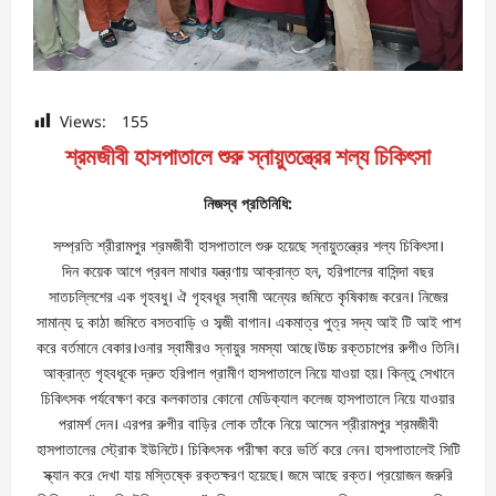
Views:
155
শ্রমজীবী হাসপাতালে শুরু স্নায়ুতন্ত্রের শল্য চিকিৎসা
নিজস্ব প্রতিনিধি:
সম্প্রতি শ্রীরামপুর শ্রমজীবী হাসপাতালে শুরু হয়েছে স্নায়ুতন্ত্রের শল্য চিকিৎসা।
দিন কয়েক আগে প্রবল মাথার যন্ত্রণায় আক্রান্ত হন, হরিপালের বাসিন্দা বছর
সাতচল্লিশের এক গৃহবধু। ঐ গৃহবধূর স্বামী অন্যের জমিতে কৃষিকাজ করেন। নিজের
সামান্য দু কাঠা জমিতে বসতবাড়ি ও সব্জী বাগান। একমাত্র পুত্র সদ্য আই টি আই পাশ
করে বর্তমানে বেকার।ওনার স্বামীরও স্নায়ুর সমস্যা আছে।উচ্চ রক্তচাপের রুগীও তিনি।
আক্রান্ত গৃহবধূকে দ্রুত হরিপাল গ্রামীণ হাসপাতালে নিয়ে যাওয়া হয়। কিন্তু সেখানে
চিকিৎসক পর্যবেক্ষণ করে কলকাতার কোনো মেডিক্যাল কলেজ হাসপাতালে নিয়ে যাওয়ার
পরামর্শ দেন। এরপর রুগীর বাড়ির লোক তাঁকে নিয়ে আসেন শ্রীরামপুর শ্রমজীবী
হাসপাতালের স্ট্রোক ইউনিটে। চিকিৎসক পরীক্ষা করে ভর্তি করে নেন। হাসপাতালেই সিটি
স্ক্যান করে দেখা যায় মস্তিষ্কে রক্তক্ষরণ হয়েছে। জমে আছে রক্ত। প্রয়োজন জরুরি