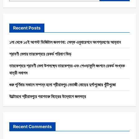
Recent Posts
১লা থেকে ১৫ই আগস্ট ডিজিটাল জনগণনা: সেল্ফ এনুমারেশনে অংশগ্রহণের আহ্বান
শ্রাবণী মেলায় তারকেশ্বরে রেকর্ড পরিমাণ ভিড়
তারকেশ্বরে শ্রাবণী মেলা উপলক্ষ্যে তারকেশ্বর এবং শেওড়াফুলি জংশনে রেকর্ড সংখ্যক
যাত্রী সমাগম
গুরু পূর্ণিমার সকালে সম্পন্ন হলো শ্রীরামপুর নেতাজী মোড়ের দুর্গাপুজোর খুঁটিপুজো
উল্টোরথে শ্রীরামপুরে পরাগতরু মিত্রের উদ্যোগে জলসত্র
Recent Comments