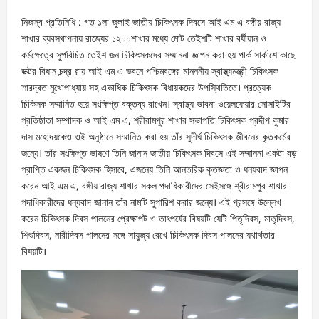
নিজস্ব প্রতিনিধি : গত ১লা জুলাই জাতীয় চিকিৎসক দিবসে আই এম এ বঙ্গীয় রাজ্য
শাখার ব্যবস্থাপনায় রাজ্যের ১২০০শাখার মধ্যে মোট তেইশটি শাখার বর্ষীয়ান ও
কর্মক্ষেত্রে সুপরিচিত তেইশ জন চিকিৎসকদের সম্মাননা জ্ঞাপন করা হয় পার্ক সার্কাশে কাছে
ডক্টর বিধান চন্দ্র রায় আই এম এ ভবনে পশ্চিমবঙ্গের মানননীয় স্বাস্থ্যমন্ত্রী চিকিৎসক
শারদ্বত মুখোপাধ্যায় সহ একাধিক চিকিৎসক বিধায়কদের উপস্থিতিতে। প্রত্যেক
চিকিসক সম্মানিত হয়ে সংক্ষিপ্ত বক্তব্য রাখেন। স্বাস্থ্য ভাবনা ওয়েলফেয়ার সোসাইটির
প্রতিষ্ঠাতা সম্পাদক ও আই এম এ, শ্রীরামপুর শাখার সভাপতি চিকিৎসক প্রদীপ কুমার
দাস মহোদয়কেও ওই অনুষ্ঠানে সম্মানিত করা হয় তাঁর সুদীর্ঘ চিকিৎসক জীবনের কৃতকর্মের
জন্যে। তাঁর সংক্ষিপ্ত ভাষণে তিনি জানান জাতীয় চিকিৎসক দিবসে এই সম্মাননা একটা বড়
প্রাপ্তি একজন চিকিৎসক হিসাবে, এজন্যে তিনি আন্তরিক কৃতজ্ঞতা ও ধন্যবাদ জ্ঞাপন
করেন আই এম এ, বঙ্গীয় রাজ্য শাখার সকল পদাধিকারীদের সেইসঙ্গে শ্রীরামপুর শাখার
পদাধিকারীদের ধন্যবাদ জানান তাঁর নামটি সুপারিশ করার জন্যে। এই প্রসঙ্গে উল্লেখ
করেন চিকিৎসক দিবস পালনের প্রেক্ষাপট ও তাৎপর্যের বিষয়টি যেটি পিতৃদিবস, মাতৃদিবস,
শিশুদিবস, নারীদিবস পালনের সঙ্গে সায়ুজ্য রেখে চিকিৎসক দিবস পালনের যথার্থতার
বিষয়টি।