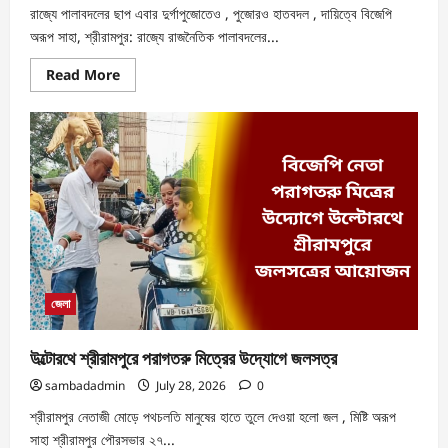
রাজ্যে পালাবদলের ছাপ এবার দুর্গাপুজোতে‌ও , পুজোর‌ও হাতবদল , দায়িত্বে বিজেপি
অরূপ সাহা, শ্রীরামপুর: রাজ্যে রাজনৈতিক পালাবদলের...
Read More
জেলা
উল্টোরথে শ্রীরামপুরে পরাগতরু মিত্রের উদ্যোগে জলসত্র
sambadadmin
July 28, 2026
0
শ্রীরামপুর নেতাজী মোড়ে পথচলতি মানুষের হাতে তুলে দেওয়া হলো জল , মিষ্টি অরূপ
সাহা শ্রীরামপুর পৌরসভার ২৭...