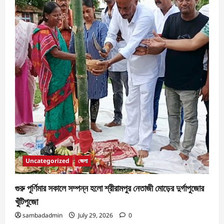
Uncategorized
জেলা
গুরু পূর্ণিমার সকালে সম্পন্ন হলো শ্রীরামপুর নেতাজী মোড়ের দুর্গাপুজোর
খুঁটিপুজো
sambadadmin
July 29, 2026
0