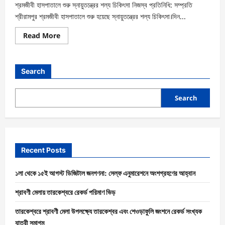
শ্রমজীবী হাসপাতালে শুরু স্নায়ুতন্ত্রের শল্য চিকিৎসা নিজস্ব প্রতিনিধি: সম্প্রতি
শ্রীরামপুর শ্রমজীবী হাসপাতালে শুরু হয়েছে স্নায়ুতন্ত্রের শল্য চিকিৎসা।দিন...
Read More
Search
Search
Recent Posts
১লা থেকে ১৫ই আগস্ট ডিজিটাল জনগণনা: সেল্ফ এনুমারেশনে অংশগ্রহণের আহ্বান
শ্রাবণী মেলায় তারকেশ্বরে রেকর্ড পরিমাণ ভিড়
তারকেশ্বরে শ্রাবণী মেলা উপলক্ষ্যে তারকেশ্বর এবং শেওড়াফুলি জংশনে রেকর্ড সংখ্যক
যাত্রী সমাগম