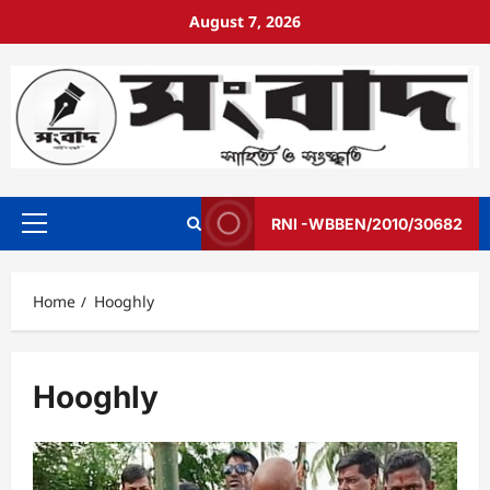
August 7, 2026
RNI -WBBEN/2010/30682
Home
Hooghly
Hooghly