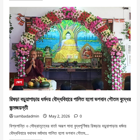
জেলা
রিষড়া বড়ুয়াপাড়ায় ধর্মদয় বৌদ্ধবিহারে পালিত হলো ভগবান গৌতম বুদ্ধের
জন্মজয়ন্তী
sambadadmin
May 2, 2026
0
বিশ্বশান্তি ও সৌভ্রাতৃত্বের বার্তা অরূপ সাহা বুদ্ধপূর্ণিমায় রিষড়ার বড়ুয়াপাড়ায় ধর্মদয়
বৌদ্ধবিহারে যথাযথ মর্যাদায় পালিত হলো ভগবান গৌতম...