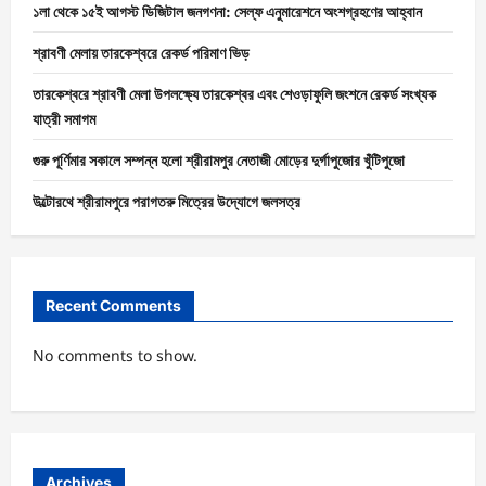
১লা থেকে ১৫ই আগস্ট ডিজিটাল জনগণনা: সেল্ফ এনুমারেশনে অংশগ্রহণের আহ্বান
শ্রাবণী মেলায় তারকেশ্বরে রেকর্ড পরিমাণ ভিড়
তারকেশ্বরে শ্রাবণী মেলা উপলক্ষ্যে তারকেশ্বর এবং শেওড়াফুলি জংশনে রেকর্ড সংখ্যক
যাত্রী সমাগম
গুরু পূর্ণিমার সকালে সম্পন্ন হলো শ্রীরামপুর নেতাজী মোড়ের দুর্গাপুজোর খুঁটিপুজো
উল্টোরথে শ্রীরামপুরে পরাগতরু মিত্রের উদ্যোগে জলসত্র
Recent Comments
No comments to show.
Archives