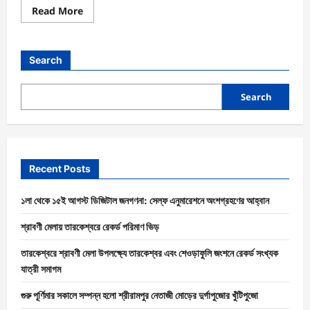
Read More
Search
Search
Recent Posts
১লা থেকে ১৫ই আগস্ট ডিজিটাল জনগণনা: সেল্ফ এনুমারেশনে অংশগ্রহণের আহ্বান
শ্রাবণী মেলায় তারকেশ্বরে রেকর্ড পরিমাণ ভিড়
তারকেশ্বরে শ্রাবণী মেলা উপলক্ষ্যে তারকেশ্বর এবং শেওড়াফুলি জংশনে রেকর্ড সংখ্যক
যাত্রী সমাগম
গুরু পূর্ণিমার সকালে সম্পন্ন হলো শ্রীরামপুর নেতাজী মোড়ের দুর্গাপুজোর খুঁটিপুজো