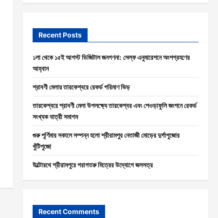
Recent Posts
১লা থেকে ১৫ই আগস্ট ডিজিটাল জনগণনা: সেল্ফ এনুমারেশনে অংশগ্রহণের
আহ্বান
শ্রাবণী মেলায় তারকেশ্বরে রেকর্ড পরিমাণ ভিড়
তারকেশ্বরে শ্রাবণী মেলা উপলক্ষ্যে তারকেশ্বর এবং শেওড়াফুলি জংশনে রেকর্ড
সংখ্যক যাত্রী সমাগম
গুরু পূর্ণিমার সকালে সম্পন্ন হলো শ্রীরামপুর নেতাজী মোড়ের দুর্গাপুজোর
খুঁটিপুজো
উল্টোরথে শ্রীরামপুরে পরাগতরু মিত্রের উদ্যোগে জলসত্র
Recent Comments