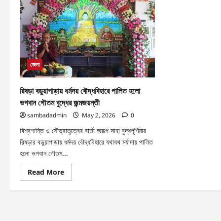
জেলা
রিষড়া বড়ুয়াপাড়ায় ধর্মদয় বৌদ্ধবিহারে পালিত হলো
ভগবান গৌতম বুদ্ধের জন্মজয়ন্তী
sambadadmin
May 2, 2026
0
বিশ্বশান্তি ও সৌভ্রাতৃত্বের বার্তা অরূপ সাহা বুদ্ধপূর্ণিমায়
রিষড়ার বড়ুয়াপাড়ায় ধর্মদয় বৌদ্ধবিহারে যথাযথ মর্যাদায় পালিত
হলো ভগবান গৌতম...
Read More